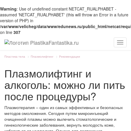
Warning
: Use of undefined constant NETCAT_RUALPHABET -
assumed 'NETCAT_RUALPHABET' (this will throw an Error in a future
version of PHP) in
/var/www/velicheg/data/www/edunews.ru/public_html/netcat/requ
on line
307
Мен
Пластика тела
Плазмолифтинг
Рекомендации
Плазмолифтинг и
алкоголь: можно ли пить
после процедуры?
Плазмотерапия – один из самых эффективных и безопасных
методов омоложения. Сегодня путем микроинъекций
очищенной плазмы можно вылечить стоматологические и
гинекологические заболевания, вернуть молодость коже,
избавиться от целлюлита. Однако для достижения