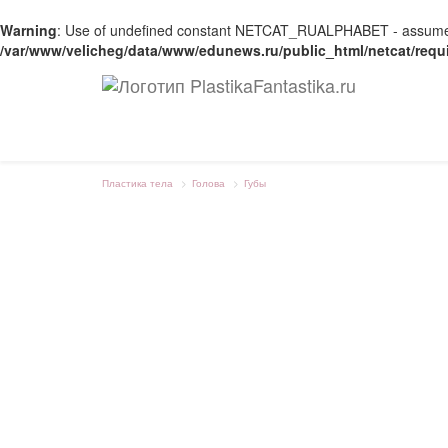
Warning
: Use of undefined constant NETCAT_RUALPHABET - assumed '
/var/www/velicheg/data/www/edunews.ru/public_html/netcat/requ
Пластика тела
Голова
Губы