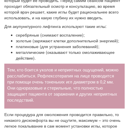
который будет ее проводить. Перед самим сеансом пациент
проходит обязательный осмотр и консультацию, во время
которой врач решает, какие иглы будет рациональнее всего
использовать, и на какую глубину их нужно вводить.
Для акупунктурного лифтинга используют такие иглы:
серебряные (снимают воспаление);
золотые (заряжают клетки дополнительной энергией);
платиновые (для устранения заболеваний);
металлические (оказывают только омолаживающее
действие).
Тем, кто боится уколов и неприятных ощущений, можно
расслабиться. Рефлексотерапия на лице проводится
при помощи очень тоненьких игл диаметром в 0,2 мм.
Они одноразовые и стерильные, что полностью
защищает пациента от заражения и других неприятных
последствий.
Если процедура для омоложения проводится правильно, то
никакого дискомфорта вы не ощутите, максимум – это очень
легкое покалывание в сам момент установки иглы, которое