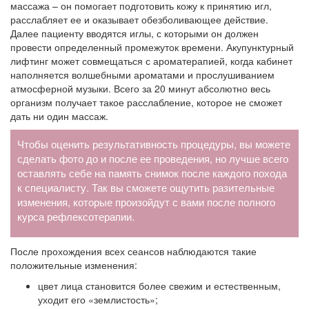
массажа – он помогает подготовить кожу к принятию игл,
расслабляет ее и оказывает обезболивающее действие.
Далее пациенту вводятся иглы, с которыми он должен
провести определенный промежуток времени. Акупунктурный
лифтинг может совмещаться с ароматерапией, когда кабинет
наполняется волшебными ароматами и прослушиванием
атмосферной музыки. Всего за 20 минут абсолютно весь
организм получает такое расслабление, которое не сможет
дать ни один массаж.
Чтобы оценить результативность процедуры, вы можете
сделать фото до и после ее проведения, но лучше всего
оставлять себе на память снимок после каждого похода
к специалисту. Так вы сможете ощутить разительные
изменения, которые произойдут с вами после полного
курса рефлексотерапии.
После прохождения всех сеансов наблюдаются такие
положительные изменения:
цвет лица становится более свежим и естественным,
уходит его «землистость»;