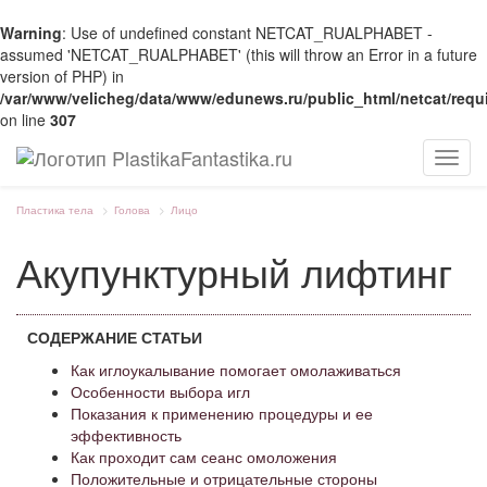
Warning
: Use of undefined constant NETCAT_RUALPHABET -
assumed 'NETCAT_RUALPHABET' (this will throw an Error in a future
version of PHP) in
/var/www/velicheg/data/www/edunews.ru/public_html/netcat/requ
on line
307
Мен
Пластика тела
Голова
Лицо
Акупунктурный лифтинг
СОДЕРЖАНИЕ СТАТЬИ
Как иглоукалывание помогает омолаживаться
Особенности выбора игл
Показания к применению процедуры и ее
эффективность
Как проходит сам сеанс омоложения
Положительные и отрицательные стороны